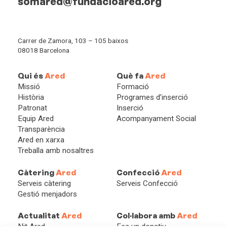
somared@fundacioared.org
Carrer de Zamora, 103 – 105 baixos
08018 Barcelona
Qui és
Ared
Què fa
Ared
Missió
Formació
Història
Programes d’inserció
Patronat
Inserció
Equip Ared
Acompanyament Social
Transparència
Ared en xarxa
Treballa amb nosaltres
Càtering
Ared
Confecció
Ared
Serveis càtering
Serveis Confecció
Gestió menjadors
Actualitat
Ared
Col·labora amb
Ared
Nit Ared
Fes un donatiu