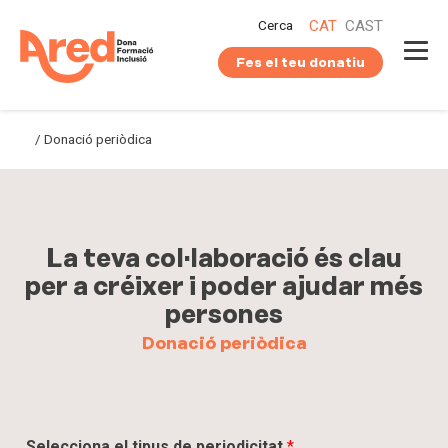
Vés
Cerca
CAT
CAST
al
contingut
Fes el teu donatiu
/
Donació periòdica
La teva col·laboració és clau
per a créixer i poder ajudar més
persones
Donació periòdica
Selecciona el tipus de periodicitat
*