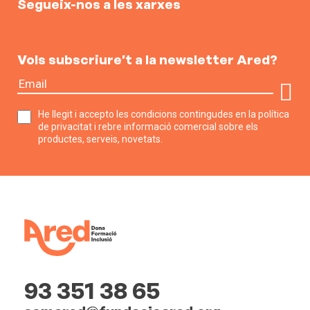
Segueix-nos a les xarxes
Vols subscriure’t a la newsletter Ared?
He llegit i accepto les condicions contingudes en la política
de privacitat i rebre informació comercial sobre els
productes, serveis, novetats.
93 351 38 65