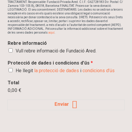
TRACTAMENT. Responsable: Fundació Privada Ared. C.I.F.: G62728183 Dir. Postal: C/
Zamora 103-105 Bj, 08018, Barcelona FINALITAT. Processar la seva donació.
LEGITIMACIÓ. El seu consentiment. DESTINATARIS. Les dades no se cediran a tercers
excepte en els casos en els quals existeixi una obligació legal o comunicació
necessària per donar contestació a la seva consulta. DRETS. Pot exercir els seus Drets
a accedir, rectificar, oposar-se, limitar, portar i suprimir les dades davant el
responsable del tractament; a més d’acudir a l’autoritat de control competent (AEPD).
INFORMACIÓ ADICIONAL. Pot consultar la informació addicional sobre el tractament
de les seves dades personals
aquí
.
Rebre informació
Vull rebre informació de Fundació Ared.
Protecció de dades i condicions d’ús
*
He llegit
la protecció de dades
i
condicions d’ús
Total
0,00 €
Enviar