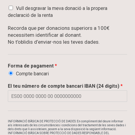
D
Vull desgravar la meva donació a la propera
e
declaració de la renta
s
g
Recorda que per donacions superiors a 100€
r
necessitem identificar al donant.
a
No t’oblidis d’enviar-nos les teves dades.
v
a
r
Forma de pagament
*
Compte bancari
El teu número de compte bancari IBAN (24 digits)
*
INFORMACIÓ BÀSICA DE PROTECCIÓ DE DADES: En compliment del deure informar
als interessats de les circumstàncies i condicions del tractament de les seves dades i
dels drets que li assisteixen, posem a la seva disposició la següent informació.
INFORMACIÓ BÀSICA SOBRE PROTECCIÓ DE DADES RESPONSABLE DEL