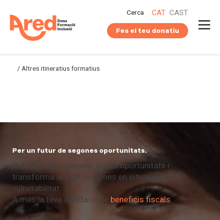
Vés
Cerca
CAT
CAST
al
contingut
Fes el teu donatiu
/
Altres itineratius formatius
Per un futur de segones oportunitats.
Col·labora per generar noves oportunitats i
transforma la vida de dones en situació de
vulnerabilitat.
A més la teva aportació té
beneficis fiscals