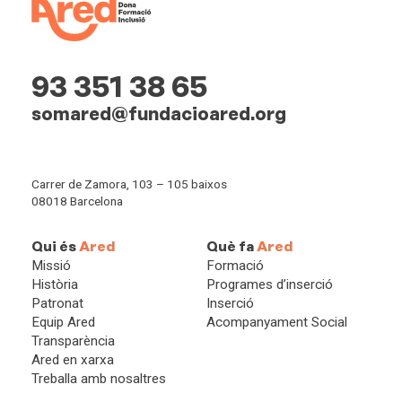
93 351 38 65
somared@fundacioared.org
Carrer de Zamora, 103 – 105 baixos
08018 Barcelona
Qui és
Ared
Què fa
Ared
Missió
Formació
Història
Programes d’inserció
Patronat
Inserció
Equip Ared
Acompanyament Social
Transparència
Ared en xarxa
Treballa amb nosaltres