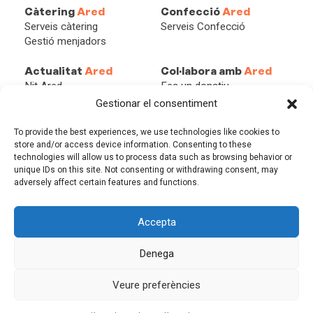
Càtering
Ared
Confecció
Ared
Serveis càtering
Serveis Confecció
Gestió menjadors
Actualitat
Ared
Col·labora amb
Ared
Nit Ared
Fes un donatiu
Xarxes
Beques Ared
Gestionar el consentiment
Blog
Associa’t
Empresa solidària
To provide the best experiences, we use technologies like cookies to
Persona solidària
store and/or access device information. Consenting to these
technologies will allow us to process data such as browsing behavior or
Herències i Llegats
unique IDs on this site. Not consenting or withdrawing consent, may
adversely affect certain features and functions.
Accepta
AVÍS LEGAL
POLÍTICA DE PRIVACITAT
Denega
POLÍTICA DE COOKIES
DESIGN: MGCOMUNICACIÓ
Veure preferències
©2026 FUNDACIÓ ARED