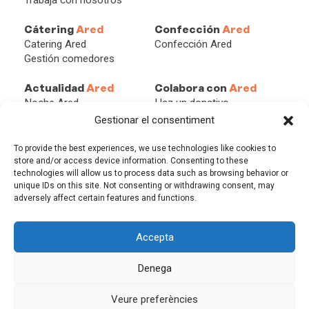
Cátering
Ared
Confección
Ared
Catering Ared
Confección Ared
Gestión comedores
Actualidad
Ared
Colabora con
Ared
Noche Ared
Haz un donativo
Redes
Becas Ared
Gestionar el consentiment
Blog
Asóciate
Empresa solidaria
To provide the best experiences, we use technologies like cookies to
Persona solidaria
store and/or access device information. Consenting to these
technologies will allow us to process data such as browsing behavior or
Herencias y Legados
unique IDs on this site. Not consenting or withdrawing consent, may
adversely affect certain features and functions.
Accepta
AVISO LEGAL
POLÍTICA DE PRIVACIDAD
Denega
POLÍTICA DE COOKIES
DESIGN: MGCOMUNICACIÓ
Veure preferències
©2026 FUNDACIÓ ARED