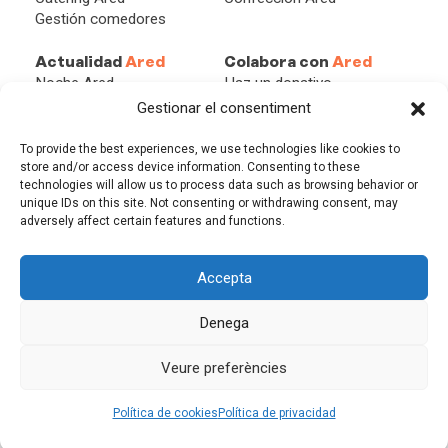
Gestión comedores
Actualidad
Ared
Colabora con
Ared
Noche Ared
Haz un donativo
Redes
Becas Ared
Gestionar el consentiment
Blog
Asóciate
Empresa solidaria
To provide the best experiences, we use technologies like cookies to
Persona solidaria
store and/or access device information. Consenting to these
technologies will allow us to process data such as browsing behavior or
Herencias y Legados
unique IDs on this site. Not consenting or withdrawing consent, may
adversely affect certain features and functions.
Accepta
AVISO LEGAL
POLÍTICA DE PRIVACIDAD
Denega
POLÍTICA DE COOKIES
DESIGN: MGCOMUNICACIÓ
Veure preferències
©2026 FUNDACIÓ ARED
Política de cookies
Política de privacidad