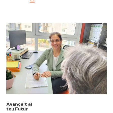
Avança’t al
teu Futur