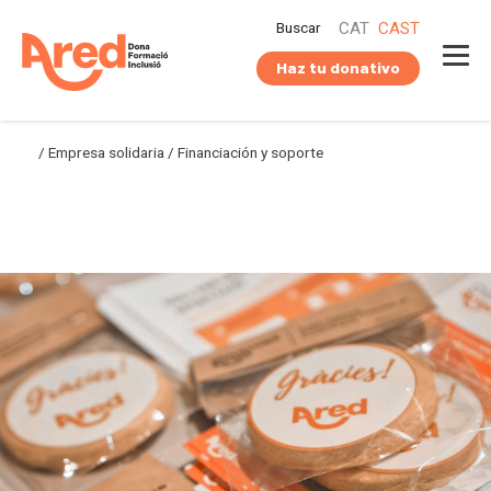
Saltar
Buscar
CAT
CAST
al
contenido
Haz tu donativo
/
Empresa solidaria
/
Financiación y soporte