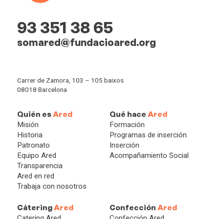
93 351 38 65
somared@fundacioared.org
Carrer de Zamora, 103 – 105 baixos
08018 Barcelona
Quién es
Ared
Qué hace
Ared
Misión
Formación
Historia
Programas de inserción
Patronato
Inserción
Equipo Ared
Acompañamiento Social
Transparencia
Ared en red
Trabaja con nosotros
Cátering
Ared
Confección
Ared
Catering Ared
Confección Ared