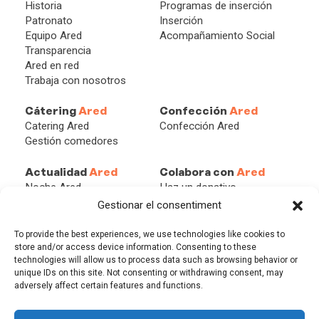
Historia
Programas de inserción
Patronato
Inserción
Equipo Ared
Acompañamiento Social
Transparencia
Ared en red
Trabaja con nosotros
Cátering
Ared
Confección
Ared
Catering Ared
Confección Ared
Gestión comedores
Actualidad
Ared
Colabora con
Ared
Noche Ared
Haz un donativo
Redes
Becas Ared
Gestionar el consentiment
Blog
Asóciate
Empresa solidaria
To provide the best experiences, we use technologies like cookies to
Persona solidaria
store and/or access device information. Consenting to these
technologies will allow us to process data such as browsing behavior or
Herencias y Legados
unique IDs on this site. Not consenting or withdrawing consent, may
adversely affect certain features and functions.