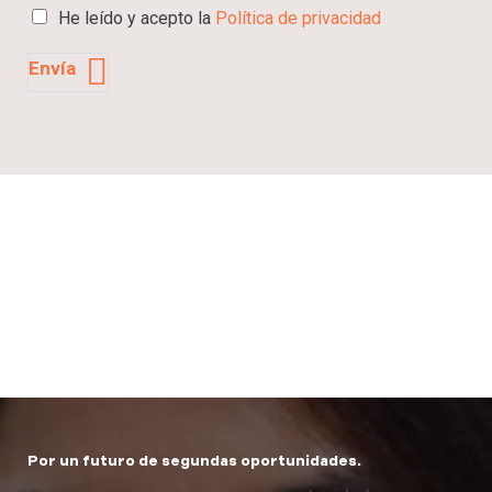
C
He leído y acepto la
Política de privacidad
a
s
Envía
i
l
l
a
s
d
e
s
e
l
e
c
c
i
ó
n
*
Por un futuro de segundas oportunidades.