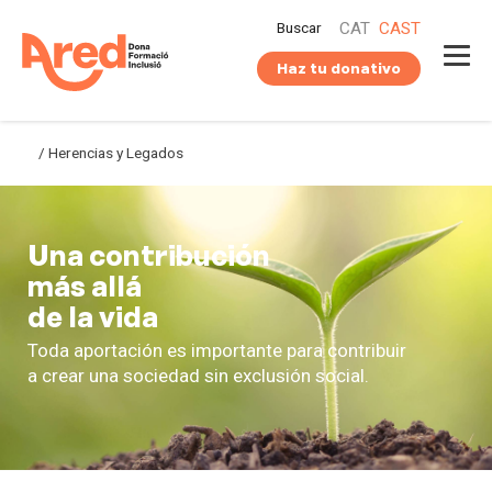
Saltar
Buscar
CAT
CAST
al
contenido
Haz tu donativo
/
Herencias y Legados
Una contribución
más allá
de la vida
Toda aportación es importante para contribuir
a crear una sociedad sin exclusión social.