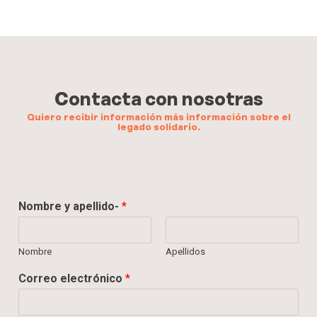
Contacta con nosotras
Quiero recibir información más información sobre el
legado solidario.
e
Nombre y apellido-
*
l
e
c
Nombre
Apellidos
t
r
Correo electrónico
*
ó
n
i