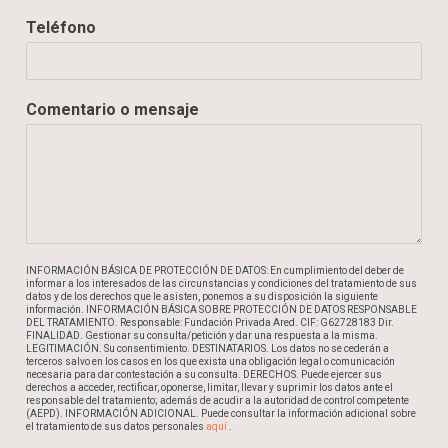
c
Teléfono
o
*
T
e
Comentario o mensaje
l
é
f
o
n
o
INFORMACIÓN BÁSICA DE PROTECCIÓN DE DATOS: En cumplimiento del deber de
informar a los interesados ​​de las circunstancias y condiciones del tratamiento de sus
datos y de los derechos que le asisten, ponemos a su disposición la siguiente
información. INFORMACIÓN BÁSICA SOBRE PROTECCIÓN DE DATOS RESPONSABLE
DEL TRATAMIENTO. Responsable: Fundación Privada Ared. CIF: G62728183 Dir.
FINALIDAD. Gestionar su consulta/petición y dar una respuesta a la misma.
LEGITIMACIÓN. Su consentimiento. DESTINATARIOS. Los datos no se cederán a
terceros salvo en los casos en los que exista una obligación legal o comunicación
necesaria para dar contestación a su consulta. DERECHOS. Puede ejercer sus
derechos a acceder, rectificar, oponerse, limitar, llevar y suprimir los datos ante el
responsable del tratamiento; además de acudir a la autoridad de control competente
(AEPD). INFORMACIÓN ADICIONAL. Puede consultar la información adicional sobre
el tratamiento de sus datos personales
aquí
.