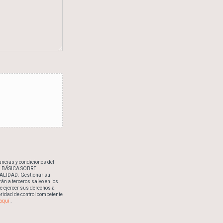
ncias y condiciones del
IÓN BÁSICA SOBRE
ALIDAD. Gestionar su
n a terceros salvo en los
e ejercer sus derechos a
toridad de control competente
aquí
.