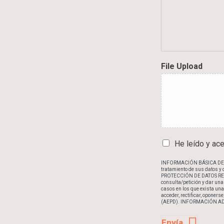
F
i
l
e
File Upload
C
He leído y ac
a
s
INFORMACIÓN BÁSICA DE PRO
tratamiento de sus datos y
i
PROTECCIÓN DE DATOS RESP
l
consulta/petición y dar un
casos en los que exista un
l
acceder, rectificar, oponers
a
(AEPD). INFORMACIÓN ADICI
s
Envía
d