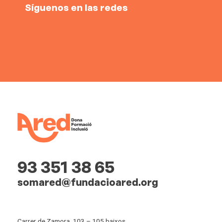
Síguenos en las redes
93 351 38 65
somared@fundacioared.org
Carrer de Zamora, 103 – 105 baixos