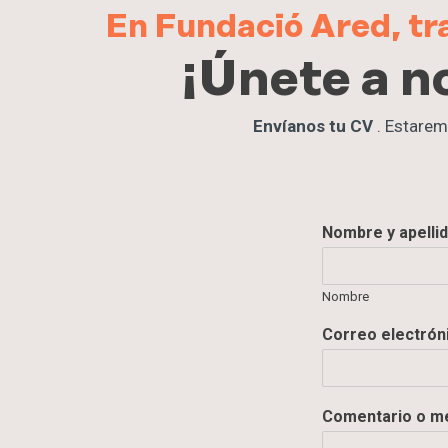
En Fundació Ared, tra
¡Únete a n
Envíanos tu CV
. Estarem
Nombre y apelli
Nombre
U
Correo electrón
p
l
o
a
Comentario o m
d
y