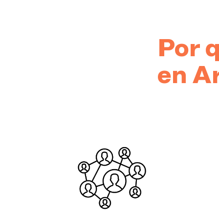
Por q
en A