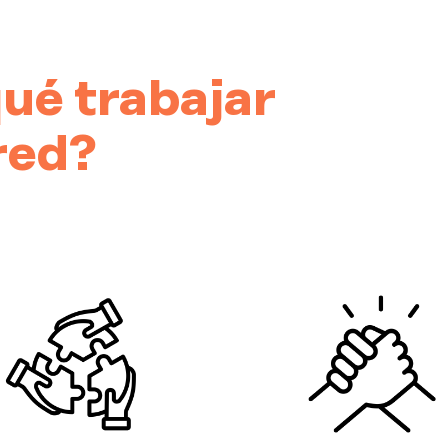
ué trabajar
red?