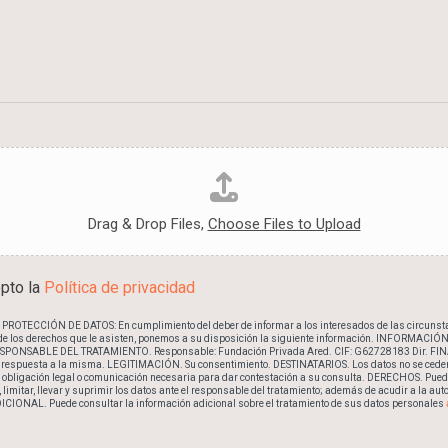
Drag & Drop Files,
Choose Files to Upload
epto la
Política de privacidad
TECCIÓN DE DATOS: En cumplimiento del deber de informar a los interesados ​​de las circunsta
 de los derechos que le asisten, ponemos a su disposición la siguiente información. INFORMAC
ONSABLE DEL TRATAMIENTO. Responsable: Fundación Privada Ared. CIF: G62728183 Dir. FIN
a respuesta a la misma. LEGITIMACIÓN. Su consentimiento. DESTINATARIOS. Los datos no se cederá
a obligación legal o comunicación necesaria para dar contestación a su consulta. DERECHOS. Pued
e, limitar, llevar y suprimir los datos ante el responsable del tratamiento; además de acudir a la au
ONAL. Puede consultar la información adicional sobre el tratamiento de sus datos personales